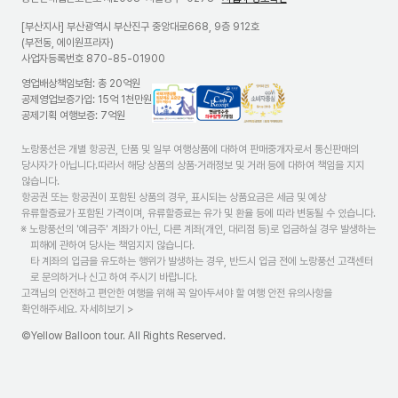
[부산지사] 부산광역시 부산진구 중앙대로668, 9층 912호
(부전동, 에이원프라자)
사업자등록번호 870-85-01900
영업배상책임보험: 총 20억원
국
현
고
공제영업보증가입: 15억 1천만원
외
금
객
공제기획 여행보증: 7억원
여
영
센
행
수
터
노랑풍선은 개별 항공권, 단품 및 일부 여행상품에 대하여 판매중개자로서 통신판매의
상
증
>
당사자가 아닙니다.따라서 해당 상품의 상품·거래정보 및 거래 등에 대하여 책임을 지지
품
의
소
않습니다.
정
무
비
항공권 또는 항공권이 포함된 상품의 경우, 표시되는 상품요금은 세금 및 예상
보
발
자
유류할증료가 포함된 가격이며, 유류할증료는 유가 및 환율 등에 따라 변동될 수 있습니다.
제
행
중
※ 노랑풍선의 '예금주' 계좌가 아닌, 다른 계좌(개인, 대리점 등)로 입금하실 경우 발생하는
공
가
심
피해에 관하여 당사는 책임지지 않습니다.
표
맹
경
타 계좌의 입금을 유도하는 행위가 발생하는 경우, 반드시 입금 전에 노랑풍선 고객센터
준
점
영
로 문의하거나 신고 하여 주시기 바랍니다.
안
고객님의 안전하고 편안한 여행을 위해 꼭 알아두셔야 할 여행 안전 유의사항을
참
확인해주세요.
자세히보기 >
여
여
©Yellow Balloon tour. All Rights Reserved.
행
사
마
크